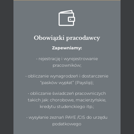

Obowiązki pracodawcy
Zapewniamy:
• rejestrację i wyrejestrowanie
pracowników;
• obliczanie wynagrodzeń i dostarczenie
“pasków wypłat” (Payslip);
• obliczanie świadczeń pracowniczych
takich jak: chorobowe, macierzyńskie,
kredytu studenckiego itp.;
• wysyłanie zeznań PAYE /CIS do urzędu
podatkowego