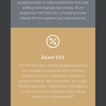
przygotowane w odpowiedniej formie oraz
według obowiązującego prawa. Biuro
księgowe CHATAX (UK) Limited pomoże
Waszej firmie wypełnić jej zobowiązania.

Zwrot VAT
W CHATAX (UK) Limited przygotowujemy
oraz wysylamy zeznanie VAT w imieniu
naszych klientów. Wysyłamy regularne
przypomnienia, aby nasi klienci nie nigdy
nie byli spoznieni z deklaracja. Pomagamy
w dokumentacji związanej z procedurą
rejestracji i rozliczenia VAT.