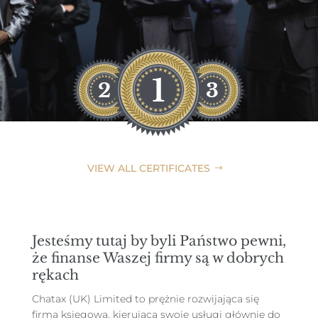
VIEW ALL CERTIFICATES
Jesteśmy tutaj by byli Państwo pewni,
że finanse Waszej firmy są w dobrych
rękach
Chatax (UK) Limited to prężnie rozwijająca się
firma księgowa, kierująca swoje usługi głównie do