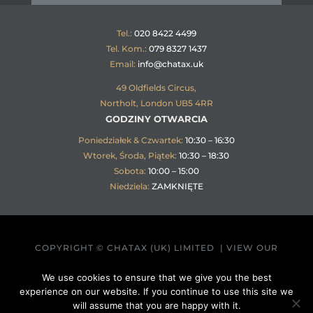
Tel.:
020 8422 4499
Tel. Kom.:
079 8327 1437
Email:
info@chatax.uk
49 Oldfields Circus,
Northolt, London UB5 4RR
GODZINY OTWARCIA
Poniedziałek & Czwartek
:
10:30 – 16:30
Wtorek, Środa, Piątek
:
10:30 – 18:30
Sobota
:
10:00 – 15:00
Niedziela
:
ZAMKNIĘTE
COPYRIGHT © CHATAX (UK) LIMITED | VIEW OUR
PRIVACY POLICY
We use cookies to ensure that we give you the best
experience on our website. If you continue to use this site we
will assume that you are happy with it.