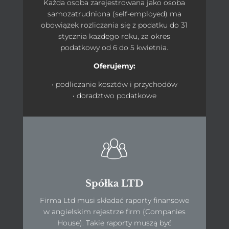
Każda osoba zarejestrowana jako osoba
samozatrudniona (self-employed) ma
obowiązek rozliczania się z podatku do 31
stycznia każdego roku, za okres
podatkowy od 6 do 5 kwietnia.
Oferujemy:
• podliczanie kosztów i przychodów
• doradztwo podatkowe
Spółka LTD
Firma Ltd musi składać raporty finansowe
w angielskim rejestrze firm (Companies
House). Takie raporty muszą być